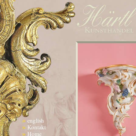
»
english
»
Kontakt
»
Home