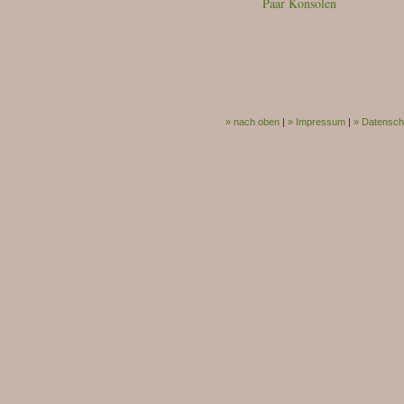
Paar Konsolen
» nach oben
|
» Impressum
|
» Datensch