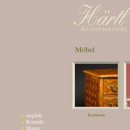
Möbel
»
english
Kommode
»
Kontakt
»
Home