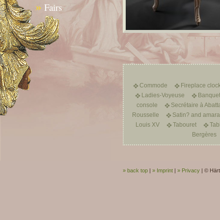
»
Fairs
Commode
Fireplace cloc
Ladies-Voyeuse
Banquet
console
Secrétaire à Abatt
Rousselle
Satin? and amarant
Louis XV
Tabouret
Tab
Bergères
» back top
|
» Imprint
|
» Privacy
|
© Härt