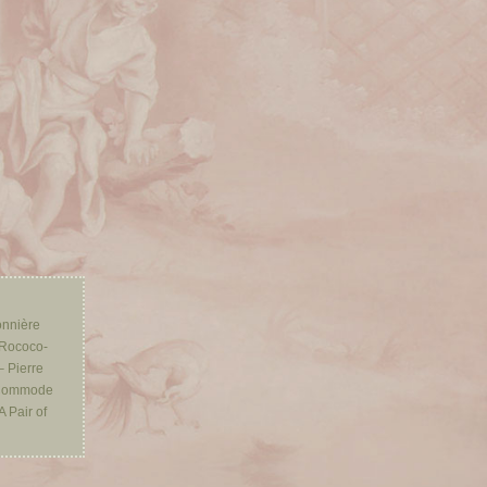
onnière
Rococo-
 Pierre
Commode
A Pair of