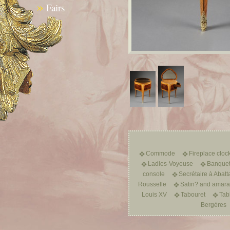
»
Fairs
Commode
Fireplace cloc
Ladies-Voyeuse
Banquet
console
Secrétaire à Abatt
Rousselle
Satin? and amarant
Louis XV
Tabouret
Tab
Bergères