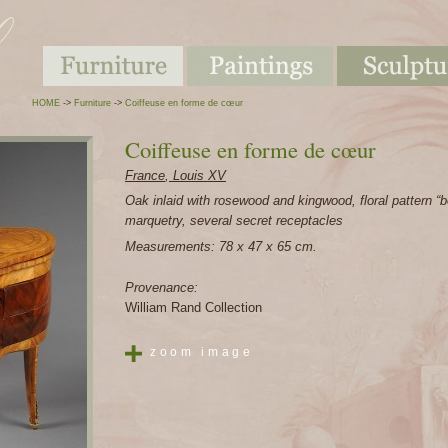
HOME
->
Furniture
->
Coiffeuse en forme de cœur
Coiffeuse en forme de cœur
France
,
Louis XV
Oak inlaid with rosewood and kingwood, floral pattern “b
marquetry, several secret receptacles
Measurements: 78 x 47 x 65 cm.
Provenance:
William Rand Collection
zoom image