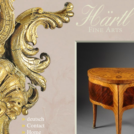
»
deutsch
»
Contact
»
Home