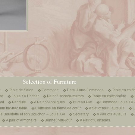
Selection of Furniture
k
Table de Salon
Commode
Demi-Lune-Commode
Table en chiff
te
Louis XV Encrier
Pair of Rococo-mirrors
Table en chiffonnière
ant
Pendule
A Pair of Appliques
Bureau Plat
Commode Louis XV –
h tric-trac table
Coiffeuse en forme de cœur
A Set of four Fauteuils
le Bouillotte et son Bouchon – Louis XVI
Secretary
A Pair of Fauteuils
A pair of Armchairs
Bonheur-du-jour
A Pair of Consoles